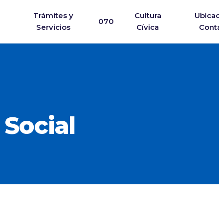
Trámites y
Cultura
Ubicac
070
Servicios
Cívica
Cont
 Social