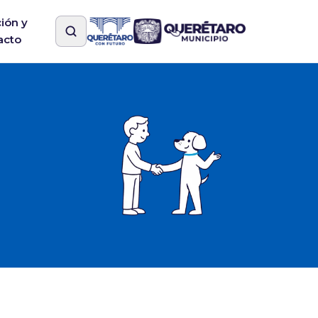
ión y
acto